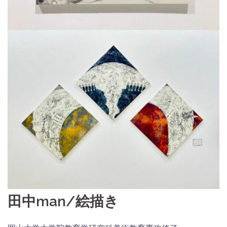
田中man/絵描き