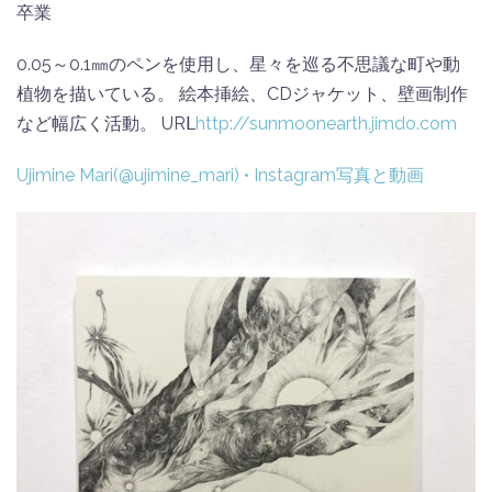
卒業
0.05～0.1㎜のペンを使用し、星々を巡る不思議な町や動
植物を描いている。 絵本挿絵、CDジャケット、壁画制作
など幅広く活動。 URⅬ
http://sunmoonearth.jimdo.com
Ujimine Mari(@ujimine_mari) • Instagram写真と動画