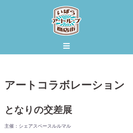
コ
ン
テ
ン
ツ
へ
ス
キ
ッ
プ
アートコラボレーション
となりの交差展
主催：シェアスペースルルマル