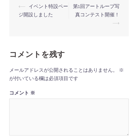
投
⟵
イベント特設ペー
第1回アートループ写
稿
ジ開設しました
真コンテスト開催！
ナ
⟶
ビ
ゲ
ー
コメントを残す
シ
ョ
メールアドレスが公開されることはありません。
※
ン
が付いている欄は必須項目です
コメント
※