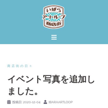
コ
ン
テ
ン
ツ
へ
ス
キ
ッ
プ
商店街の日々
イベント写真を追加し
ました。
投稿日:
2020-12-04
IBARAARTLOOP